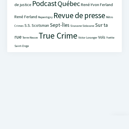
Podcast
Québec
de justice
René-Yvon Ferland
Revue de presse
René Ferland
Repentigny
Rétro
Sept-Îles
Sur ta
S.S. Scotsman
Crimes
Sisavane Sidavane
True Crime
rue
Vols
Terre-Neuve
Victor Loranger
Yvette
Saint-Onge
Scroll
to