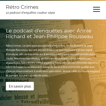
Rétro Crimes
open
menu
Le podcast d'enquêtes couleur sépia
Accueil
Le podcast d’enquêtes avec Annie
Richard et Jean-Philippe Rousseau
Podcast
Rétro Crimes, ce sont deux passionnés d’enquêtes, Annie Richard et Jean-
Revue de presse
Philippe Rousseau, qui ont décidé d’associer leur expérience et leur esprit
d’analyse, afin de travailler sur d’anciens cold cases, souvent tombés dans
Les auditeurs ont la parole
l’oubli. Meurtres non-résolus, ou dont les résolutions restent nébuleuses,
disparitions, faits-divers, crime organisé, héros obscurs ou criminels aguerris…
rien n’échappe à ces deux archéologues de la scène criminelle québécoise.
Chroniques
Chacun d’eux mettant à profit leurs spécialités : Annie, celle qui fouille toujours
et partout. Qui est capable de sortir…
Nouvelles
En savoir plus
À propos
Annie Richard