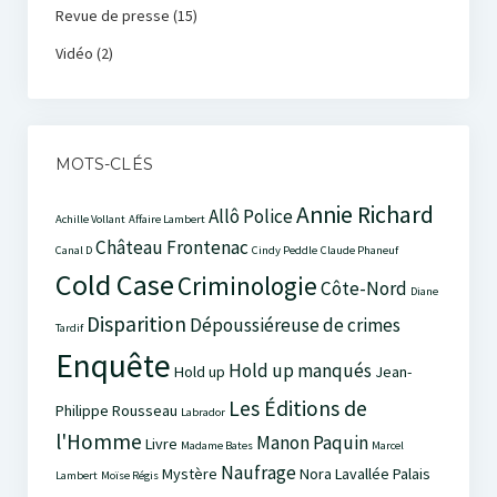
Revue de presse
(15)
Vidéo
(2)
MOTS-CLÉS
Annie Richard
Allô Police
Achille Vollant
Affaire Lambert
Château Frontenac
Canal D
Cindy Peddle
Claude Phaneuf
Cold Case
Criminologie
Côte-Nord
Diane
Disparition
Dépoussiéreuse de crimes
Tardif
Enquête
Hold up manqués
Hold up
Jean-
Les Éditions de
Philippe Rousseau
Labrador
l'Homme
Manon Paquin
Livre
Madame Bates
Marcel
Naufrage
Mystère
Nora Lavallée
Palais
Lambert
Moïse Régis