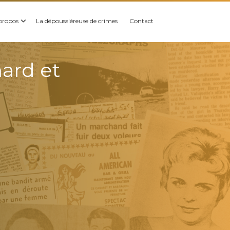
propos
La dépoussiéreuse de crimes
Contact
ard et