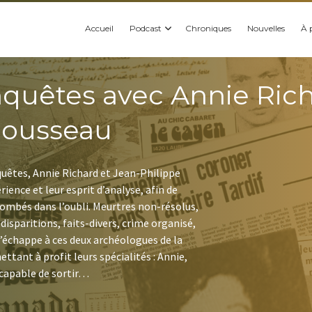
Accueil
Podcast
Chroniques
Nouvelles
À 
nquêtes avec Annie Rich
Rousseau
quêtes, Annie Richard et Jean-Philippe
rience et leur esprit d’analyse, afin de
 tombés dans l’oubli. Meurtres non-résolus,
disparitions, faits-divers, crime organisé,
’échappe à ces deux archéologues de la
ttant à profit leurs spécialités : Annie,
t capable de sortir…