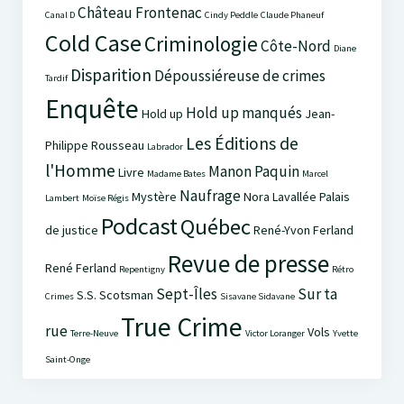
Château Frontenac
Canal D
Cindy Peddle
Claude Phaneuf
Cold Case
Criminologie
Côte-Nord
Diane
Disparition
Dépoussiéreuse de crimes
Tardif
Enquête
Hold up manqués
Hold up
Jean-
Les Éditions de
Philippe Rousseau
Labrador
l'Homme
Manon Paquin
Livre
Madame Bates
Marcel
Naufrage
Mystère
Nora Lavallée
Palais
Lambert
Moïse Régis
Podcast
Québec
de justice
René-Yvon Ferland
Revue de presse
René Ferland
Repentigny
Rétro
Sept-Îles
Sur ta
S.S. Scotsman
Crimes
Sisavane Sidavane
True Crime
rue
Vols
Terre-Neuve
Victor Loranger
Yvette
Saint-Onge