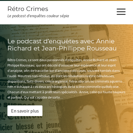
Rétro Crimes
open
menu
Le podcast d'enquêtes couleur sépia
Accueil
Le podcast d’enquêtes avec Annie
Podcast
Richard et Jean-Philippe Rousseau
Revue de presse
Rétro Crimes, ce sont deux passionnés d’enquêtes, Annie Richard et Jean-
Philippe Rousseau, qui ont décidé d’associer leur expérience et leur esprit
d’analyse, afin de travailler sur d’anciens cold cases, souvent tombés dans
Les auditeurs ont la parole
l’oubli. Meurtres non-résolus, ou dont les résolutions restent nébuleuses,
disparitions, faits-divers, crime organisé, héros obscurs ou criminels aguerris…
Chroniques
rien n’échappe à ces deux archéologues de la scène criminelle québécoise.
Chacun d’eux mettant à profit leurs spécialités : Annie, celle qui fouille toujours
Nouvelles
et partout. Qui est capable de sortir…
À propos
En savoir plus
Annie Richard